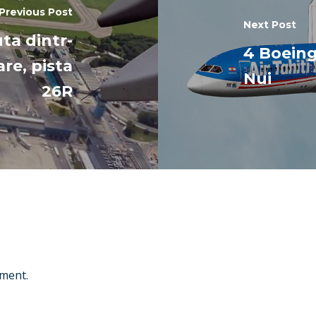
Previous Post
Next Post
ta dintr-
4 Boeing
re, pista
Nui
26R
ment.