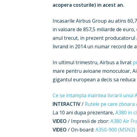
acopera costurile) in acest an.
Incasarile Airbus Group au atins 60,7
in valoare de 857,5 miliarde de euro,
anul trecut, in prezent producatorul 
livrand in 2014 un numar record de av
In ultimul trimestru, Airbus a livrat
p
mare pentru avioane monoculoar, Airb
gigantul european a decis sa reduca 
Ce se intampla inaintea livrarii unui
INTERACTIV
/
Rutele pe care zboara
La 10 ani dupa prezentare,
A380 in c
VIDEO
/ Impresii de zbor:
A380 Air Fr
VIDEO
/ On-board:
A350-900 (MSN2) i