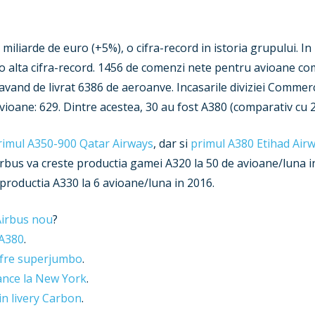
 miliarde de euro (+5%), o cifra-record in istoria grupului. 
 o alta cifra-record. 1456 de comenzi nete pentru avioane co
avand de livrat 6386 de aeroanve. Incasarile diviziei Commerc
ioane: 629. Dintre acestea, 30 au fost A380 (comparativ cu 2
rimul A350-900 Qatar Airways
, dar si
primul A380 Etihad Air
us va creste productia gamei A320 la 50 de avioane/luna in
productia A330 la 6 avioane/luna in 2016.
 Airbus nou
?
 A380
.
ifre superjumbo
.
ance la New York
.
n livery Carbon
.