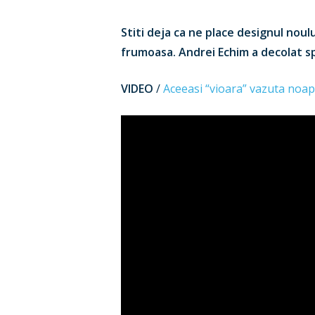
Stiti deja ca ne place designul noul
frumoasa. Andrei Echim a decolat sp
VIDEO
/
Aceeasi “vioara” vazuta noa