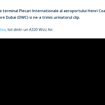
ui terminal Plecari Internationale al aeroportului Henri Coa
re Dubai (DWC) si ne-a trimis urmatorul clip.
ptea
, tot dintr-un A320 Wizz Air.