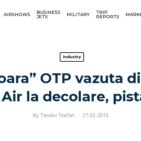
BUSINESS
TRIP
AIRSHOWS
MILITARY
MARK
JETS
REPORTS
Industry
oara” OTP vazuta d
Air la decolare, pis
By
Teodor Stefan
27-02-2015