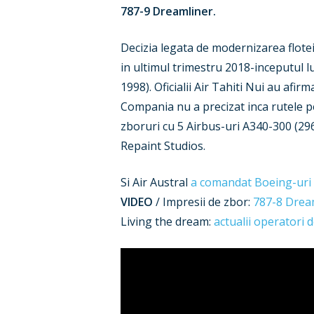
787-9 Dreamliner.
Decizia legata de modernizarea flotei
in ultimul trimestru 2018-inceputul l
1998). Oficialii Air Tahiti Nui au afir
Compania nu a precizat inca rutele pe
zboruri cu 5 Airbus-uri A340-300 (296
Repaint Studios.
Si Air Austral
a comandat Boeing-uri
VIDEO
/ Impresii de zbor:
787-8 Drea
Living the dream:
actualii operatori 