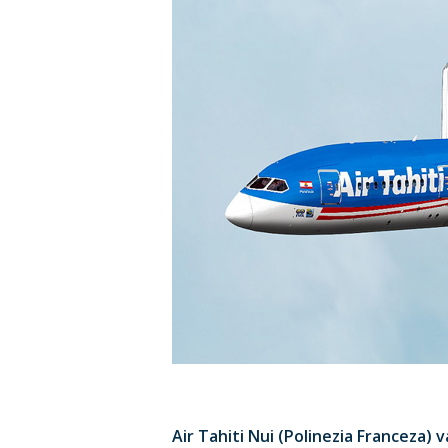
Hit enter to search or ESC to close
Air Tahiti Nui (Polinezia Franceza) 