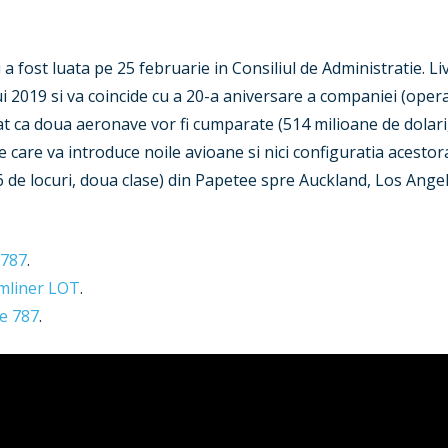
 a fost luata pe 25 februarie in Consiliul de Administratie. L
ui 2019 si va coincide cu a 20-a aniversare a companiei (oper
mat ca doua aeronave vor fi cumparate (514 milioane de dolari, 
 care va introduce noile avioane si nici configuratia acestor
 de locuri, doua clase) din Papetee spre Auckland, Los Angel
 787
.
mliner LOT
.
de 787
.