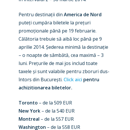
Pentru destinații din
America de Nord
New Routes
puteți cumpăra biletele la prețuri
Industry
promoționale până pe 19 februarie.
Călătoria trebuie să aibă loc până pe 9
Airshows
Accidents / Incidents
aprilie 2014. Șederea minimă la destinație
Business Jets
Dubai 2025
– o noapte de sâmbătă, cea maximă – 3
luni. Prețurile de mai jos includ toate
Paris 2025
Military
taxele și sunt valabile pentru zboruri dus-
Farnborough 2024
Trip Reports
întors din București.
Click aici
pentru
achizitionarea biletelor.
Paris 2023
Marketplace
Farnborough 2022
Toronto
– de la 509 EUR
Jobs
New York
– de la 540 EUR
Dubai 2019
Contact
Montreal
– de la 557 EUR
Paris 2019
Washington
– de la 558 EUR