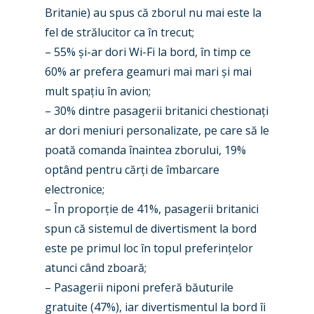
Britanie) au spus că zborul nu mai este la
Paris 2025
Military
fel de strălucitor ca în trecut;
– 55% și-ar dori Wi-Fi la bord, în timp ce
Farnborough 2024
Trip Reports
60% ar prefera geamuri mai mari și mai
Paris 2023
Marketplace
mult spațiu în avion;
Farnborough 2022
– 30% dintre pasagerii britanici chestionați
Jobs
ar dori meniuri personalizate, pe care să le
Dubai 2019
Contact
poată comanda înaintea zborului, 19%
Paris 2019
optând pentru cărți de îmbarcare
electronice;
– În proporție de 41%, pasagerii britanici
spun că sistemul de divertisment la bord
este pe primul loc în topul preferințelor
atunci când zboară;
– Pasagerii niponi preferă băuturile
gratuite (47%), iar divertismentul la bord îi