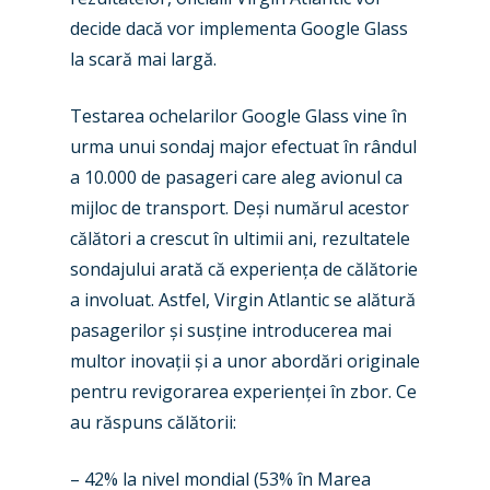
decide dacă vor implementa Google Glass
la scară mai largă.
Testarea ochelarilor Google Glass vine în
urma unui sondaj major efectuat în rândul
a 10.000 de pasageri care aleg avionul ca
mijloc de transport. Deși numărul acestor
călători a crescut în ultimii ani, rezultatele
sondajului arată că experiența de călătorie
a involuat. Astfel, Virgin Atlantic se alătură
pasagerilor și susține introducerea mai
New Routes
multor inovații și a unor abordări originale
Industry
pentru revigorarea experienței în zbor. Ce
au răspuns călătorii:
Airshows
Accidents / Incidents
– 42% la nivel mondial (53% în Marea
Business Jets
Dubai 2025