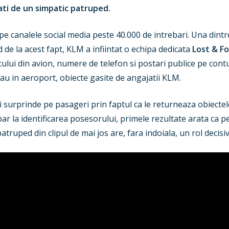
ati de un simpatic patruped.
e canalele social media peste 40.000 de intrebari. Una dintr
 de la acest fapt, KLM a infiintat o echipa dedicata
Lost & F
cului din avion, numere de telefon si postari publice pe cont
sau in aeroport, obiecte gasite de angajatii KLM.
i surprinde pe pasageri prin faptul ca le returneaza obiectel
apar la identificarea posesorului, primele rezultate arata ca 
atruped din clipul de mai jos are, fara indoiala, un rol decisiv