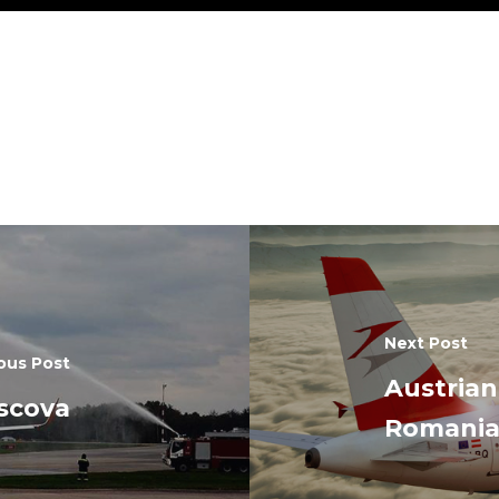
Next Post
ous Post
Austrian 
oscova
Romani