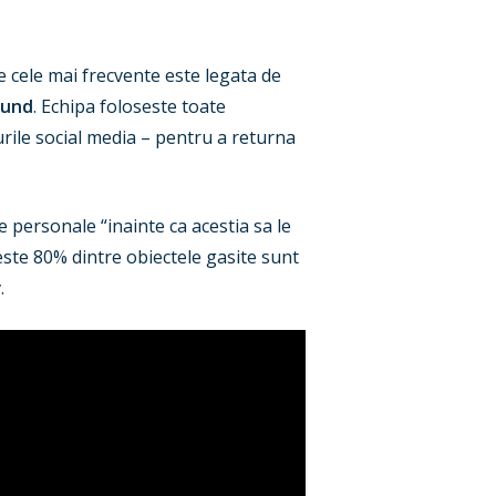
e cele mai frecvente este legata de
ound
. Echipa foloseste toate
urile social media – pentru a returna
e personale “inainte ca acestia sa le
peste 80% dintre obiectele gasite sunt
.