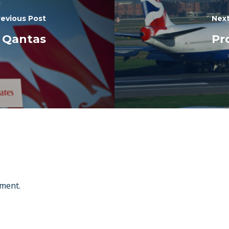
revious Post
Next
 Qantas
Pr
ment.