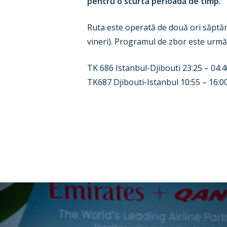
pentru o scurtă perioadă de timp.
Ruta este operată de două ori săptămâ
vineri). Programul de zbor este urmă
TK 686 Istanbul-Djibouti 23:25 – 04:40
TK687 Djibouti-Istanbul 10:55 – 16:00 