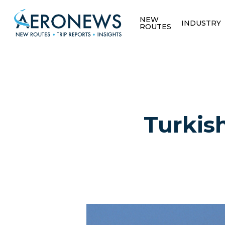
NEW
INDUSTRY
ROUTES
Turkish
Hit enter to search or ESC to close