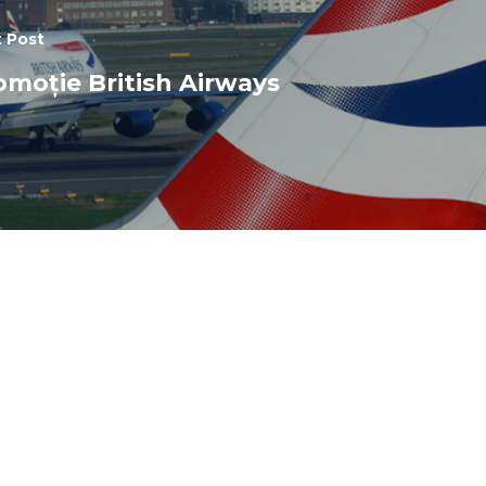
 Post
omoție British Airways