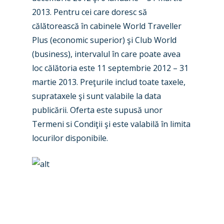
2013. Pentru cei care doresc să
călătorească în cabinele World Traveller
Plus (economic superior) şi Club World
New Routes
(business), intervalul în care poate avea
loc călătoria este 11 septembrie 2012 – 31
Industry
martie 2013. Preţurile includ toate taxele,
Airshows
Accidents / Incidents
suprataxele şi sunt valabile la data
publicării. Oferta este supusă unor
Business Jets
Dubai 2025
Termeni si Condiţii şi este valabilă în limita
Paris 2025
Military
locurilor disponibile.
Farnborough 2024
Trip Reports
Paris 2023
Marketplace
Farnborough 2022
Jobs
Dubai 2019