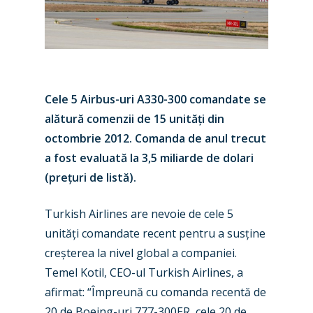
Cele 5 Airbus-uri A330-300 comandate se
alătură comenzii de 15 unități din
octombrie 2012. Comanda de anul trecut
a fost evaluată la 3,5 miliarde de dolari
(prețuri de listă).
Turkish Airlines are nevoie de cele 5
unități comandate recent pentru a susține
New Routes
creșterea la nivel global a companiei.
Industry
Temel Kotil, CEO-ul Turkish Airlines, a
afirmat: “Împreună cu comanda recentă de
Airshows
Accidents / Incidents
20 de Boeing-uri 777-300ER, cele 20 de