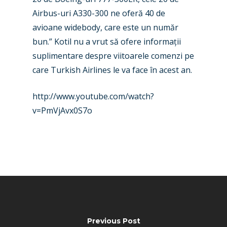
Business Jets
Dubai 2025
Airbus-uri A330-300 ne oferă 40 de
avioane widebody, care este un număr
Paris 2025
Military
bun.” Kotil nu a vrut să ofere informații
Farnborough 2024
Trip Reports
suplimentare despre viitoarele comenzi pe
care Turkish Airlines le va face în acest an.
Paris 2023
Marketplace
Farnborough 2022
Jobs
http://www.youtube.com/watch?
v=PmVjAvx0S7o
Dubai 2019
Contact
Paris 2019
Previous Post