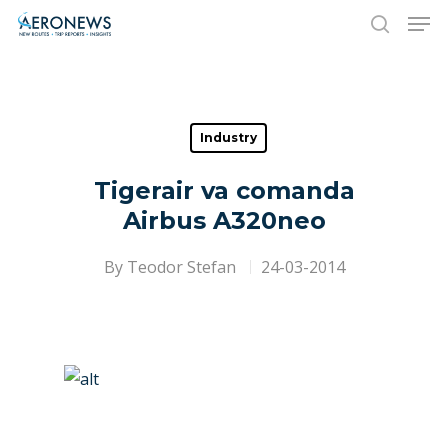
Hit enter to search or ESC to close
Industry
Tigerair va comanda
Airbus A320neo
By
Teodor Stefan
24-03-2014