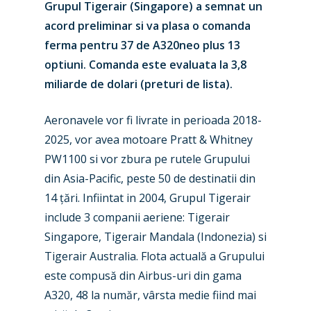
Grupul Tigerair (Singapore) a semnat un
acord preliminar si va plasa o comanda
ferma pentru 37 de A320neo plus 13
optiuni. Comanda este evaluata la 3,8
miliarde de dolari (preturi de lista).
Aeronavele vor fi livrate in perioada 2018-
2025, vor avea motoare Pratt & Whitney
PW1100 si vor zbura pe rutele Grupului
din Asia-Pacific, peste 50 de destinatii din
14 țări. Infiintat in 2004, Grupul Tigerair
include 3 companii aeriene: Tigerair
New Routes
Singapore, Tigerair Mandala (Indonezia) si
Tigerair Australia. Flota actuală a Grupului
Industry
este compusă din Airbus-uri din gama
Airshows
Accidents / Incidents
A320, 48 la număr, vârsta medie fiind mai