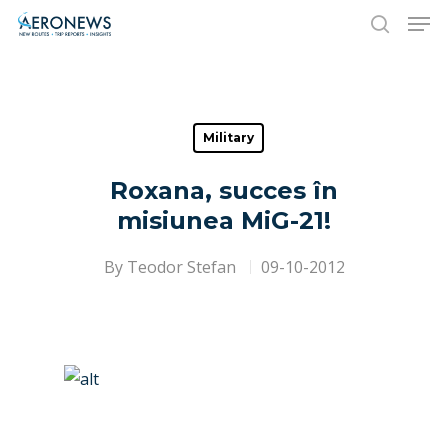
Hit enter to search or ESC to close
Military
Roxana, succes în
misiunea MiG-21!
By
Teodor Stefan
09-10-2012