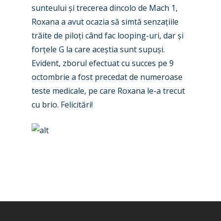
Jobs
sunteului și trecerea dincolo de Mach 1,
Dubai 2019
Contact
Roxana a avut ocazia să simtă senzațiile
Paris 2019
trăite de piloți când fac looping-uri, dar și
forțele G la care aceștia sunt supuși.
Evident, zborul efectuat cu succes pe 9
octombrie a fost precedat de numeroase
teste medicale, pe care Roxana le-a trecut
cu brio. Felicitări!