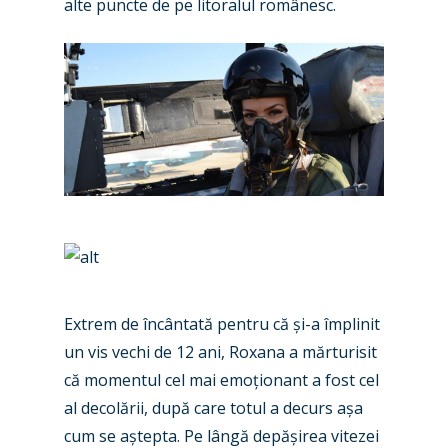
alte puncte de pe litoralul românesc.
New Routes
Industry
Airshows
Accidents / Incidents
Business Jets
Dubai 2025
Paris 2025
Military
Extrem de încântată pentru că și-a împlinit
un vis vechi de 12 ani, Roxana a mărturisit
Farnborough 2024
Trip Reports
că momentul cel mai emoționant a fost cel
Paris 2023
Marketplace
al decolării, după care totul a decurs așa
Farnborough 2022
cum se aștepta. Pe lângă depășirea vitezei