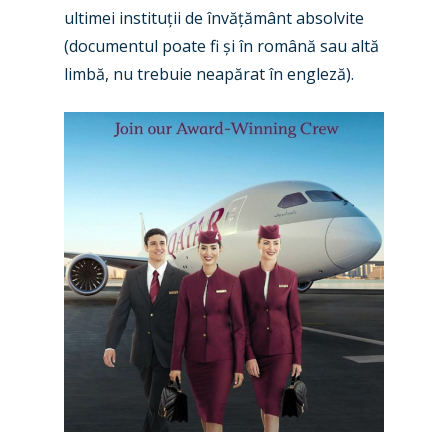
ultimei instituții de învățământ absolvite
Paris 2023
Marketplace
(documentul poate fi și în română sau altă
Farnborough 2022
limbă, nu trebuie neapărat în engleză).
Jobs
Dubai 2019
Contact
Paris 2019