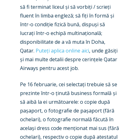
să fi terminat liceul și să vorbiți / scrieți
fluent în limba engleză; să fiți în formă și
într-o condiție fizică bună, dispuși să
lucrați într-o echipă multinațională;
disponibilitate de a vă muta în Doha,
Qatar.
Puteți aplica online aici
, unde găsiți
și mai multe detalii despre cerințele Qatar
Airways pentru acest job.
New Routes
Industry
Pe 16 februarie, cei selectați trebuie să se
prezinte într-o ținută business formală și
Airshows
Accidents / Incidents
să aibă la ei următoarele: o copie după
Business Jets
pașaport, o fotografie de pașaport (fără
Dubai 2025
ochelari), o fotografie normală făcută în
Paris 2025
Military
același dress code menționat mai sus (fără
Farnborough 2024
ochelari), respectiv o copie după atestatul
Trip Reports