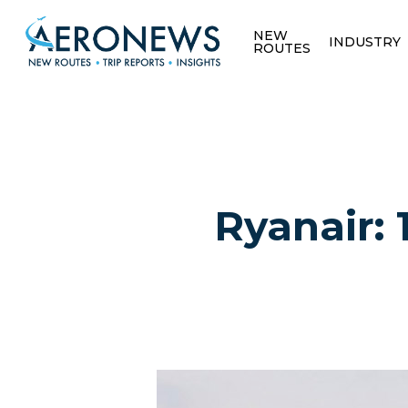
NEW
INDUSTRY
ROUTES
Ryanair: 
Hit enter to search or ESC to close