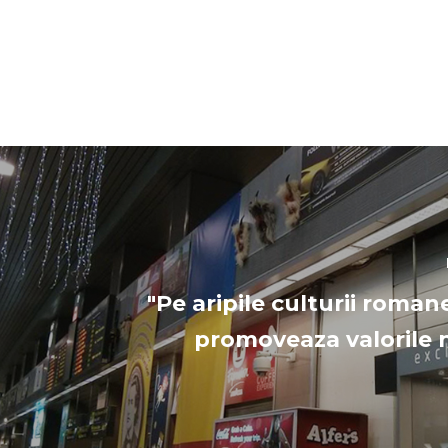
"Pe aripile culturii roman
promoveaza valorile 