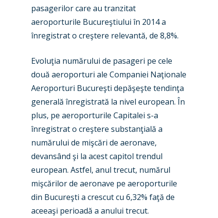
pasagerilor care au tranzitat
aeroporturile Bucureştiului în 2014 a
înregistrat o creştere relevantă, de 8,8%.
Evoluţia numărului de pasageri pe cele
două aeroporturi ale Companiei Naţionale
Aeroporturi Bucureşti depăşeşte tendinţa
generală înregistrată la nivel european. În
plus, pe aeroporturile Capitalei s-a
New Routes
înregistrat o creştere substanţială a
numărului de mişcări de aeronave,
Industry
devansând şi la acest capitol trendul
Airshows
european. Astfel, anul trecut, numărul
Accidents / Incidents
mişcărilor de aeronave pe aeroporturile
Business Jets
Dubai 2025
din Bucureşti a crescut cu 6,32% faţă de
aceeaşi perioadă a anului trecut.
Paris 2025
Military