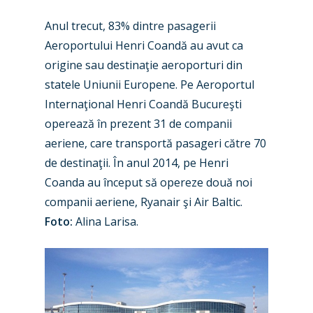
Farnborough 2024
Trip Reports
Anul trecut, 83% dintre pasagerii
Aeroportului Henri Coandă au avut ca
Paris 2023
Marketplace
origine sau destinaţie aeroporturi din
Farnborough 2022
Jobs
statele Uniunii Europene. Pe Aeroportul
Dubai 2019
Internaţional Henri Coandă Bucureşti
Contact
operează în prezent 31 de companii
Paris 2019
aeriene, care transportă pasageri către 70
de destinaţii. În anul 2014, pe Henri
Coanda au început să opereze două noi
companii aeriene, Ryanair şi Air Baltic.
Foto:
Alina Larisa.