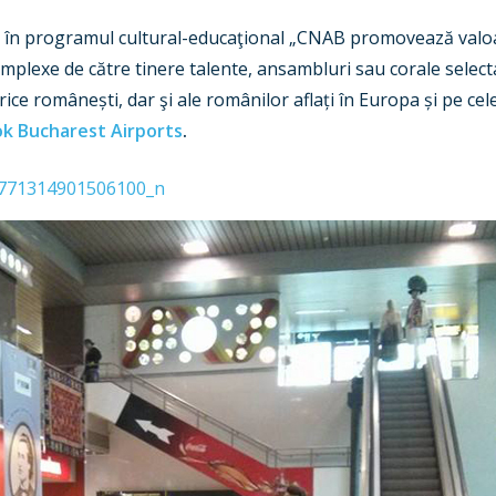
rie în programul cultural-educaţional „CNAB promovează valoa
plexe de către tinere talente, ansambluri sau corale selecta
rice românești, dar şi ale românilor aflați în Europa și pe cel
k Bucharest Airports
.