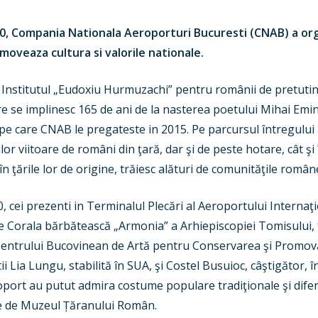
:00, Compania Nationala Aeroporturi Bucuresti (CNAB) a or
oveaza cultura si valorile nationale.
Institutul „Eudoxiu Hurmuzachi” pentru românii de pretutinde
are se implinesc 165 de ani de la nasterea poetului Mihai Em
pe care CNAB le pregateste in 2015. Pe parcursul întregului 
lor viitoare de români din ţară, dar şi de peste hotare, cât şi 
n ţările lor de origine, trăiesc alături de comunităţile române
00, cei prezenti in Terminalul Plecări al Aeroportului Intern
 de Corala bărbătească „Armonia” a Arhiepiscopiei Tomisului,
ale Centrului Bucovinean de Artă pentru Conservarea şi Promo
ii Lia Lungu, stabilită în SUA, şi Costel Busuioc, câştigător, 
roport au putut admira costume populare tradiţionale şi dife
ție de Muzeul Țăranului Român.