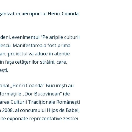
ganizat in aeroportul Henri Coanda
ni, evenimentul “Pe aripile culturii
inescu. Manifestarea a fost prima
an, proiectul va aduce în atenție
în faţa cetăţenilor străini, care,
şti.
aţional „Henri Coandă” Bucureşti au
 formaţiile „Dor Bucovinean” (de
varea Culturii Tradiţionale Româneşti
în 2008, al concursului Hijos de Babel,
rite exponate reprezentative zestrei