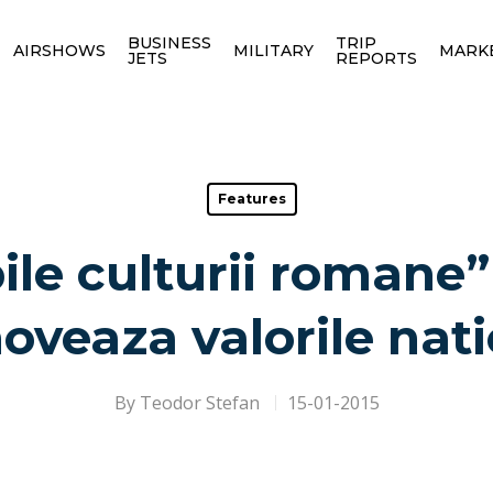
BUSINESS
TRIP
AIRSHOWS
MILITARY
MARK
JETS
REPORTS
Features
pile culturii romane
veaza valorile nat
By
Teodor Stefan
15-01-2015