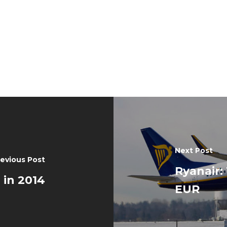
Next Post
revious Post
Ryanair: 
 in 2014
EUR