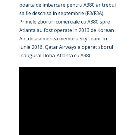
Industry
poarta de imbarcare pentru A380 ar trebui
sa fie deschisa in septembrie (F3/F3A).
Airshows
Accidents / Incidents
Primele zboruri comerciale cu A380 spre
Business Jets
Dubai 2025
Atlanta au fost operate in 2013 de Korean
Air, de asemenea membru SkyTeam. In
Paris 2025
Military
iunie 2016, Qatar Airways a operat zborul
Farnborough 2024
Trip Reports
inaugural Doha-Atlanta cu A380.
Paris 2023
Marketplace
Farnborough 2022
Jobs
Dubai 2019
Contact
Paris 2019