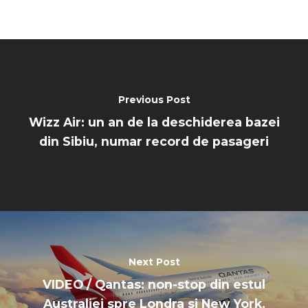
Previous Post
Wizz Air: un an de la deschiderea bazei
din Sibiu, numar record de pasageri
Next Post
VIDEO / Qantas: non-stop din estul
Australiei spre Londra si New York,