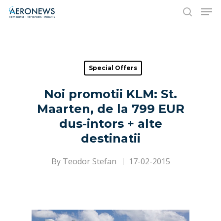
Hit enter to search or ESC to close
Special Offers
Noi promotii KLM: St.
Maarten, de la 799 EUR
dus-intors + alte
destinatii
By
Teodor Stefan
17-02-2015