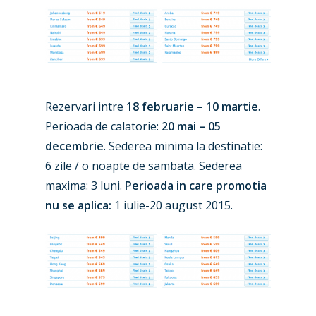
New Routes
Industry
Rezervari intre
18 februarie – 10 martie
.
Airshows
Accidents / Incidents
Perioada de calatorie:
20 mai – 05
Business Jets
Dubai 2025
decembrie
. Sederea minima la destinatie:
6 zile / o noapte de sambata. Sederea
Paris 2025
Military
maxima: 3 luni.
Perioada in care promotia
Farnborough 2024
Trip Reports
nu se aplica:
1 iulie-20 august 2015.
Paris 2023
Marketplace
Farnborough 2022
Jobs
Dubai 2019
Contact
Paris 2019