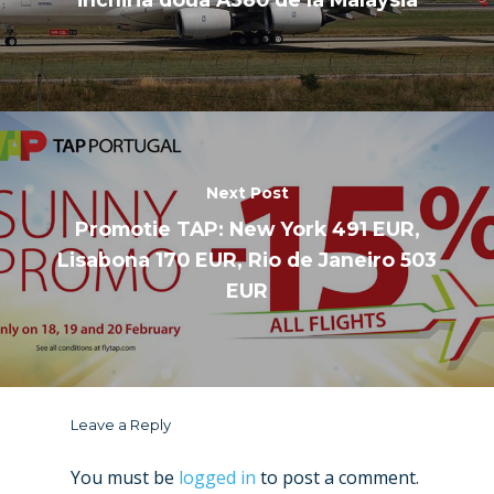
Next Post
Promotie TAP: New York 491 EUR,
Lisabona 170 EUR, Rio de Janeiro 503
EUR
Leave a Reply
You must be
logged in
to post a comment.