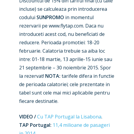
Discountul de 15% din tariful final (cu taxe
incluse) se calculeaza prin introducerea
codului
SUNPROMO
in momentul
New Routes
rezervarii pe www.flytap.com. Daca nu
Industry
introduceti acest cod, nu beneficiati de
reducere. Perioada promotiei: 18-20
Airshows
Accidents / Incidents
februarie. Calatoria trebuie sa aiba loc
Business Jets
Dubai 2025
intre: 01-18 martie, 13 aprilie-15 iunie sau
21 septembrie – 30 noiembrie 2015. Spor
Paris 2025
Military
la rezervat!
NOTA:
tarifele difera in functie
Farnborough 2024
Trip Reports
de perioada calatoriei; cele prezentate in
tabel sunt cele mai mici aplicabile pentru
Paris 2023
Marketplace
fiecare destinatie.
Farnborough 2022
Jobs
VIDEO /
Cu TAP Portugal la Lisabona
.
Dubai 2019
Contact
TAP Portugal:
11,4 milioane de pasageri
Paris 2019
in 2014
.