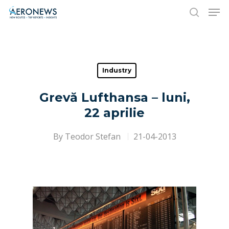
Hit enter to search or ESC to close
Industry
Grevă Lufthansa – luni,
22 aprilie
By
Teodor Stefan
21-04-2013