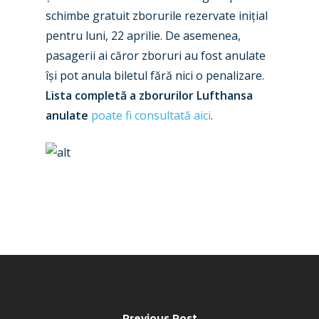
Dubai 2019
Contact
schimbe gratuit zborurile rezervate inițial
Paris 2019
pentru luni, 22 aprilie. De asemenea,
pasagerii ai căror zboruri au fost anulate
își pot anula biletul fără nici o penalizare.
Lista completă a zborurilor Lufthansa
anulate
poate fi consultată aici
.
Previous Post