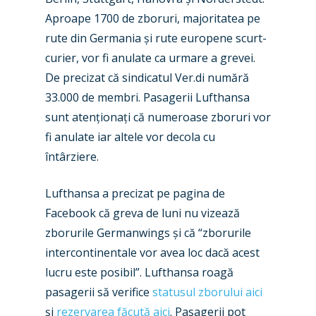
Aproape 1700 de zboruri, majoritatea pe
rute din Germania și rute europene scurt-
curier, vor fi anulate ca urmare a grevei.
De precizat că sindicatul Ver.di numără
New Routes
33.000 de membri. Pasagerii Lufthansa
Industry
sunt atenționați că numeroase zboruri vor
fi anulate iar altele vor decola cu
Airshows
Accidents / Incidents
întârziere.
Business Jets
Dubai 2025
Lufthansa a precizat pe pagina de
Paris 2025
Military
Facebook că greva de luni nu vizează
Farnborough 2024
zborurile Germanwings și că “zborurile
Trip Reports
intercontinentale vor avea loc dacă acest
Paris 2023
Marketplace
lucru este posibil”. Lufthansa roagă
Farnborough 2022
pasagerii să verifice
statusul zborului aici
Jobs
și
rezervarea făcută aici
. Pasagerii pot