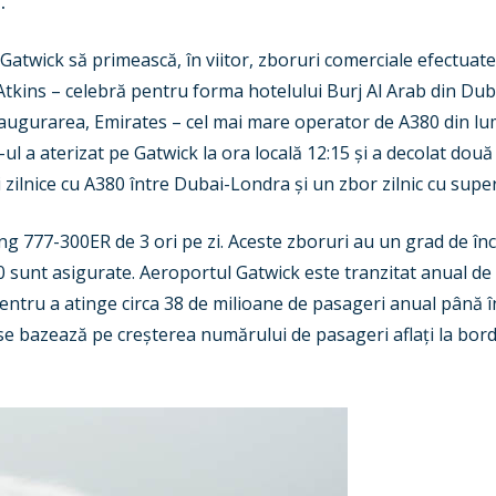
.
atwick să primească, în viitor, zboruri comerciale efectuate
 Atkins – celebră pentru forma hotelului Burj Al Arab din Duba
naugurarea, Emirates – cel mai mare operator de A380 din lu
 a aterizat pe Gatwick la ora locală 12:15 și a decolat două 
zilnice cu A380 între Dubai-Londra și un zbor zilnic cu sup
g 777-300ER de 3 ori pe zi. Aceste zboruri au un grad de înc
sunt asigurate. Aeroportul Gatwick este tranzitat anual de 3
entru a atinge circa 38 de milioane de pasageri anual până 
 se bazează pe creșterea numărului de pasageri aflați la bor