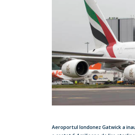
Hit enter to search or ESC to close
Aeroportul londonez Gatwick a inau