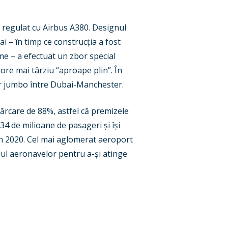
 regulat cu Airbus A380. Designul
i – în timp ce construcția a fost
me – a efectuat un zbor special
ore mai târziu “aproape plin”. În
er jumbo între Dubai-Manchester.
ărcare de 88%, astfel că premizele
4 de milioane de pasageri și își
în 2020. Cel mai aglomerat aeroport
dul aeronavelor pentru a-și atinge