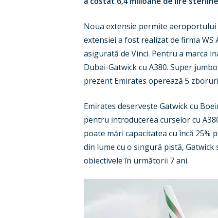
a costat 6,4 milioane de lire sterline
Noua extensie permite aeroportului G
extensiei a fost realizat de firma WS
asigurată de Vinci. Pentru a marca i
Dubai-Gatwick cu A380. Super jumbo-ul
prezent Emirates operează 5 zboruri 
Emirates deservește Gatwick cu Boein
pentru introducerea curselor cu A380 
poate mări capacitatea cu încă 25% p
din lume cu o singură pistă, Gatwick
obiectivele în următorii 7 ani.