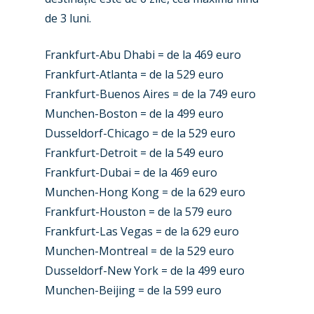
de 3 luni.
New Routes
Industry
Frankfurt-Abu Dhabi = de la 469 euro
Frankfurt-Atlanta = de la 529 euro
Airshows
Accidents / Incidents
Frankfurt-Buenos Aires = de la 749 euro
Business Jets
Dubai 2025
Munchen-Boston = de la 499 euro
Dusseldorf-Chicago = de la 529 euro
Paris 2025
Military
Frankfurt-Detroit = de la 549 euro
Farnborough 2024
Trip Reports
Frankfurt-Dubai = de la 469 euro
Munchen-Hong Kong = de la 629 euro
Paris 2023
Marketplace
Frankfurt-Houston = de la 579 euro
Farnborough 2022
Jobs
Frankfurt-Las Vegas = de la 629 euro
Dubai 2019
Munchen-Montreal = de la 529 euro
Contact
Dusseldorf-New York = de la 499 euro
Paris 2019
Munchen-Beijing = de la 599 euro