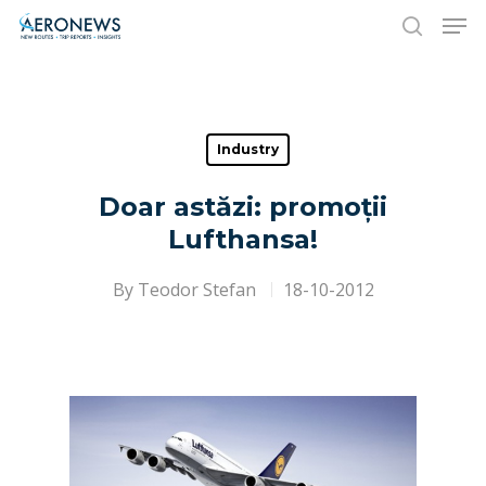
Hit enter to search or ESC to close
Industry
Doar astăzi: promoții
Lufthansa!
By
Teodor Stefan
18-10-2012