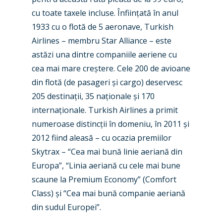
cu toate taxele incluse. Înființată în anul
Industry
1933 cu o flotă de 5 aeronave, Turkish
Airshows
Accidents / Incidents
Airlines – membru Star Alliance – este
astăzi una dintre companiile aeriene cu
Business Jets
Dubai 2025
cea mai mare creștere. Cele 200 de avioane
Paris 2025
Military
din flotă (de pasageri și cargo) deservesc
205 destinații, 35 naționale și 170
Farnborough 2024
Trip Reports
internaționale. Turkish Airlines a primit
Paris 2023
Marketplace
numeroase distincții în domeniu, în 2011 și
2012 fiind aleasă – cu ocazia premiilor
Farnborough 2022
Jobs
Skytrax – “Cea mai bună linie aeriană din
Dubai 2019
Contact
Europa”, “Linia aeriană cu cele mai bune
Paris 2019
scaune la Premium Economy” (Comfort
Class) și “Cea mai bună companie aeriană
din sudul Europei”.