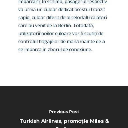
îmbarcării. În schimb, pasagerul respectiv
va urma un culoar dedicat acestui tranzit
Paris 2025
Military
rapid, culoar diferit de al celorlalți călători
Farnborough 2024
Trip Reports
care au venit de la Berlin. Totodată,
utilizatorii noilor culoare vor fi scutiți de
Paris 2023
Marketplace
controlul bagajelor de mână înainte de a
Farnborough 2022
Jobs
se îmbarca în zborul de conexiune.
Dubai 2019
Contact
Paris 2019
Previous Post
Turkish Airlines, promoție Miles &