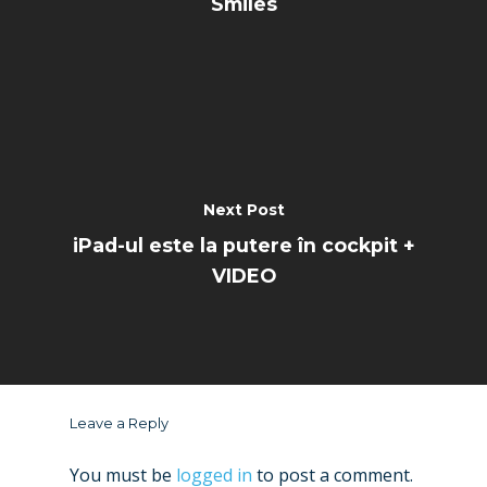
Smiles
Next Post
iPad-ul este la putere în cockpit +
VIDEO
Leave a Reply
You must be
logged in
to post a comment.