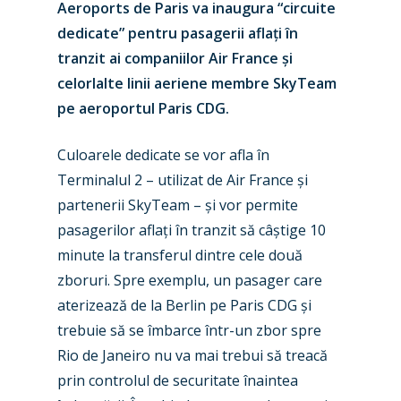
Aeroports de Paris va inaugura “circuite
dedicate” pentru pasagerii aflați în
tranzit ai companiilor Air France și
celorlalte linii aeriene membre SkyTeam
pe aeroportul Paris CDG.
Culoarele dedicate se vor afla în
Terminalul 2 – utilizat de Air France și
partenerii SkyTeam – și vor permite
pasagerilor aflați în tranzit să câștige 10
minute la transferul dintre cele două
zboruri. Spre exemplu, un pasager care
New Routes
aterizează de la Berlin pe Paris CDG și
Industry
trebuie să se îmbarce într-un zbor spre
Rio de Janeiro nu va mai trebui să treacă
Airshows
Accidents / Incidents
prin controlul de securitate înaintea
Business Jets
Dubai 2025