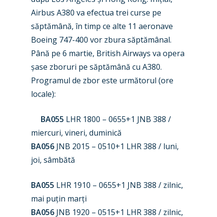
Airbus A380 va efectua trei curse pe
săptămână, în timp ce alte 11 aeronave
Boeing 747-400 vor zbura săptămânal.
Până pe 6 martie, British Airways va opera
șase zboruri pe săptămână cu A380.
Programul de zbor este următorul (ore
locale):
BA055
LHR 1800 – 0655+1 JNB 388 /
miercuri, vineri, duminică
BA056
JNB 2015 – 0510+1 LHR 388 / luni,
joi, sâmbătă
BA055
LHR 1910 – 0655+1 JNB 388 / zilnic,
mai puțin marți
BA056
JNB 1920 – 0515+1 LHR 388 / zilnic,