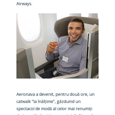
Airways.
New Routes
Industry
Airshows
Accidents / Incidents
Aeronava a devenit, pentru două ore, un
Business Jets
Dubai 2025
catwalk “la înălțime”, găzduind un
spectacol de modă al celor mai renumiți
Paris 2025
Military