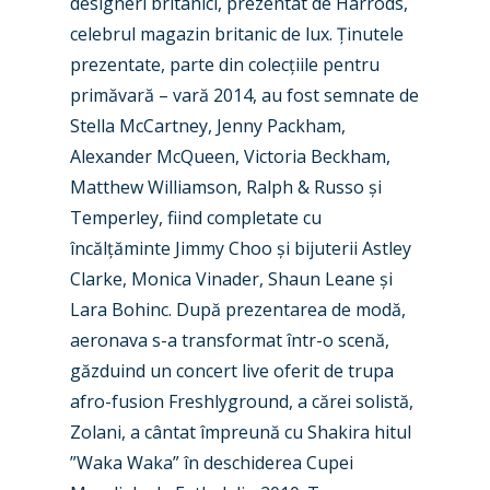
designeri britanici, prezentat de Harrods,
Farnborough 2024
Trip Reports
celebrul magazin britanic de lux. Ținutele
prezentate, parte din colecțiile pentru
Paris 2023
Marketplace
primăvară – vară 2014, au fost semnate de
Farnborough 2022
Jobs
Stella McCartney, Jenny Packham,
Dubai 2019
Alexander McQueen, Victoria Beckham,
Contact
Matthew Williamson, Ralph & Russo și
Paris 2019
Temperley, fiind completate cu
încălțăminte Jimmy Choo și bijuterii Astley
Clarke, Monica Vinader, Shaun Leane și
Lara Bohinc. După prezentarea de modă,
aeronava s-a transformat într-o scenă,
găzduind un concert live oferit de trupa
afro-fusion Freshlyground, a cărei solistă,
Zolani, a cântat împreună cu Shakira hitul
”Waka Waka” în deschiderea Cupei