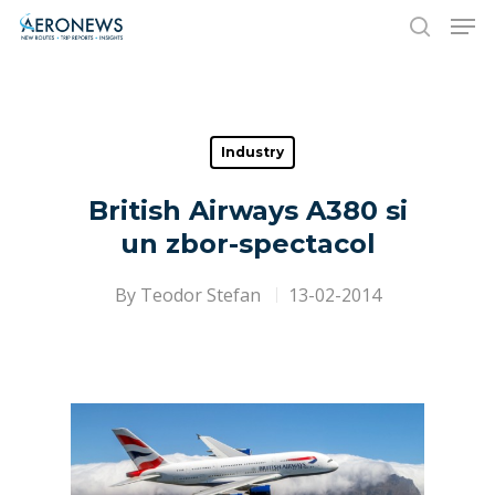
Hit enter to search or ESC to close
Industry
British Airways A380 si
un zbor-spectacol
By
Teodor Stefan
13-02-2014