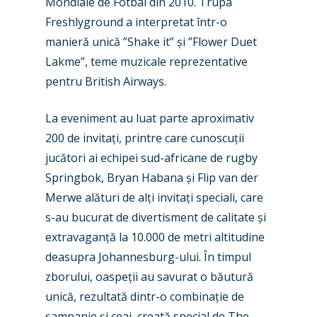
Mondiale de Fotbal din 2010. Trupa
Freshlyground a interpretat într-o
manieră unică ”Shake it” și ”Flower Duet
Lakme”, teme muzicale reprezentative
pentru British Airways.
La eveniment au luat parte aproximativ
200 de invitați, printre care cunoscuții
jucători ai echipei sud-africane de rugby
Springbok, Bryan Habana și Flip van der
Merwe alături de alți invitați speciali, care
s-au bucurat de divertisment de calitate și
extravaganță la 10.000 de metri altitudine
deasupra Johannesburg-ului. În timpul
zborului, oaspeții au savurat o băutură
unică, rezultată dintr-o combinație de
șampanie și ceai, creată special de The