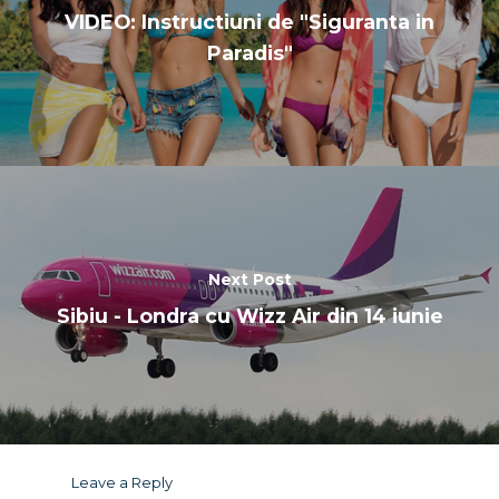
VIDEO: Instructiuni de "Siguranta in
Paradis"
Next Post
Sibiu - Londra cu Wizz Air din 14 iunie
Leave a Reply