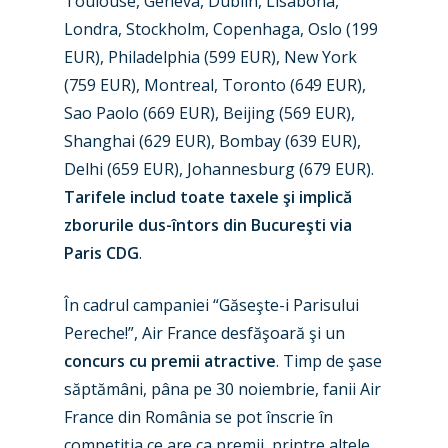
Toulouse, Geneva, Dublin, Lisabona,
Londra, Stockholm, Copenhaga, Oslo (199
Industry
EUR), Philadelphia (599 EUR), New York
Airshows
Accidents / Incidents
(759 EUR), Montreal, Toronto (649 EUR),
Sao Paolo (669 EUR), Beijing (569 EUR),
Business Jets
Dubai 2025
Shanghai (629 EUR), Bombay (639 EUR),
Paris 2025
Military
Delhi (659 EUR), Johannesburg (679 EUR).
Tarifele includ toate taxele şi implică
Farnborough 2024
Trip Reports
zborurile dus-întors din Bucureşti via
Paris 2023
Marketplace
Paris CDG
.
Farnborough 2022
Jobs
În cadrul campaniei “Găseşte-i Parisului
Dubai 2019
Contact
Pereche!”, Air France desfăşoară şi un
Paris 2019
concurs cu premii atractive
. Timp de şase
săptămâni, pâna pe 30 noiembrie, fanii Air
France din România se pot înscrie în
competiţia ce are ca premii, printre altele,