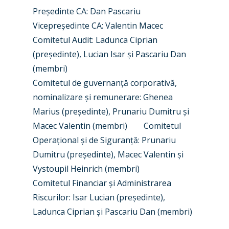
Președinte CA: Dan Pascariu
Industry
Vicepreședinte CA: Valentin Macec
Airshows
Accidents / Incidents
Comitetul Audit: Ladunca Ciprian
(președinte), Lucian Isar și Pascariu Dan
Business Jets
Dubai 2025
(membri)
Paris 2025
Military
Comitetul de guvernanță corporativă,
nominalizare și remunerare: Ghenea
Farnborough 2024
Trip Reports
Marius (președinte), Prunariu Dumitru și
Paris 2023
Marketplace
Macec Valentin (membri) Comitetul
Operațional și de Siguranță: Prunariu
Farnborough 2022
Jobs
Dumitru (președinte), Macec Valentin și
Dubai 2019
Vystoupil Heinrich (membri)
Contact
Paris 2019
Comitetul Financiar și Administrarea
Riscurilor: Isar Lucian (președinte),
Ladunca Ciprian și Pascariu Dan (membri)