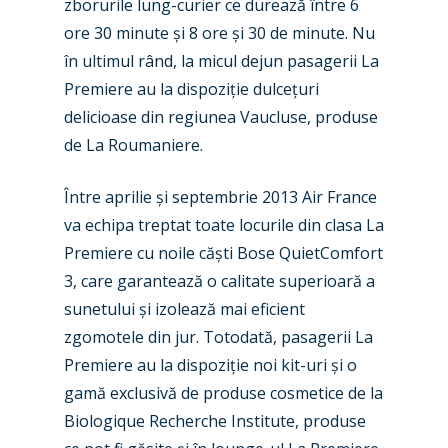
zborurile lung-curier ce durează între 6
ore 30 minute și 8 ore și 30 de minute. Nu
în ultimul rând, la micul dejun pasagerii La
Premiere au la dispoziție dulcețuri
delicioase din regiunea Vaucluse, produse
de La Roumaniere.
Între aprilie și septembrie 2013 Air France
va echipa treptat toate locurile din clasa La
Premiere cu noile căști Bose QuietComfort
3, care garantează o calitate superioară a
sunetului și izolează mai eficient
New Routes
zgomotele din jur. Totodată, pasagerii La
Premiere au la dispoziție noi kit-uri și o
Industry
gamă exclusivă de produse cosmetice de la
Airshows
Biologique Recherche Institute, produse
Accidents / Incidents