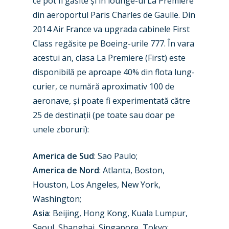
ce pot fi găsite și în lounge-ul La Premiere
Business Jets
Dubai 2025
din aeroportul Paris Charles de Gaulle. Din
2014 Air France va upgrada cabinele First
Paris 2025
Military
Class regăsite pe Boeing-urile 777. În vara
Farnborough 2024
Trip Reports
acestui an, clasa La Premiere (First) este
Paris 2023
disponibilă pe aproape 40% din flota lung-
Marketplace
curier, ce numără aproximativ 100 de
Farnborough 2022
Jobs
aeronave, și poate fi experimentată către
Dubai 2019
25 de destinații (pe toate sau doar pe
Contact
unele zboruri):
Paris 2019
America de Sud
: Sao Paulo;
America de Nord
: Atlanta, Boston,
Houston, Los Angeles, New York,
Washington;
Asia
: Beijing, Hong Kong, Kuala Lumpur,
Seoul, Shanghai, Singapore, Tokyo;