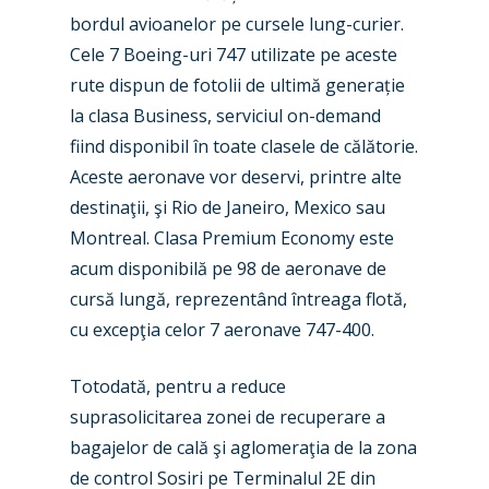
Airshows
Accidents / Incidents
bordul avioanelor pe cursele lung-curier.
Cele 7 Boeing-uri 747 utilizate pe aceste
Business Jets
Dubai 2025
rute dispun de fotolii de ultimă generație
Paris 2025
Military
la clasa Business, serviciul on-demand
fiind disponibil în toate clasele de călătorie.
Farnborough 2024
Trip Reports
Aceste aeronave vor deservi, printre alte
Paris 2023
Marketplace
destinaţii, şi Rio de Janeiro, Mexico sau
Montreal. Clasa Premium Economy este
Farnborough 2022
Jobs
acum disponibilă pe 98 de aeronave de
Dubai 2019
Contact
cursă lungă, reprezentând întreaga flotă,
Paris 2019
cu excepţia celor 7 aeronave 747-400.
Totodată, pentru a reduce
suprasolicitarea zonei de recuperare a
bagajelor de cală şi aglomeraţia de la zona
de control Sosiri pe Terminalul 2E din