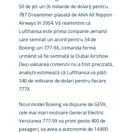
50 de jet-uri (6 miliarde de dolari) pentru
Paris 2025
Military
787 Dreamliner plasată de ANA All Nippon
Farnborough 2024
Trip Reports
Airways în 2004. Vă reamintim că
Lufthansa este prima companie aeriană
Paris 2023
Marketplace
care semnat un acord pentru 34 de
Farnborough 2022
Jobs
Boeing-uri 777-9X, comanda fermă
Dubai 2019
urmând să fie semnată la Dubai Airshow.
Contact
Deși valoarea comenzii nu a fost precizată,
Paris 2019
analiștii estimează că Lufthansa va plăti
340 de milioane de dolari pentru fiecare
777X.
Noul model Boeing va dispune de GE9X,
cele mai mari motoare General Electric.
Versiunea 777-9X va primi peste 400 de
pasageri, va avea a autonomie de 14.800