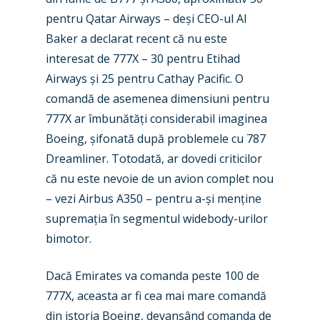
pentru Qatar Airways – deși CEO-ul Al
Baker a declarat recent că nu este
interesat de 777X – 30 pentru Etihad
Airways și 25 pentru Cathay Pacific. O
comandă de asemenea dimensiuni pentru
777X ar îmbunătăți considerabil imaginea
Boeing, șifonată după problemele cu 787
Dreamliner. Totodată, ar dovedi criticilor
că nu este nevoie de un avion complet nou
– vezi Airbus A350 – pentru a-și menține
supremația în segmentul widebody-urilor
New Routes
bimotor.
Industry
Dacă Emirates va comanda peste 100 de
Airshows
Accidents / Incidents
777X, aceasta ar fi cea mai mare comandă
Business Jets
Dubai 2025
din istoria Boeing, devansând comanda de