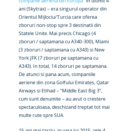
companie aeriena din Europa
” in ultimii 4
ani (Skytrax) – era singurul operator din
Orientul Mijlociu/Turcia care oferea
zboruri non-stop spre 3 destinatii din
Statele Unite. Mai precis Chicago (4
zboruri / saptamana cu A340-300), Miami
(3 zboruri / saptamana cu A343) si New
York JFK (7 zboruri pe saptamana cu
A343). In total, 14 zboruri pe saptamana.
De atunci si pana acum, companiile
aeriene din zona Golfului Emirates, Qatar
Airways si Etihad – “Middle East Big 3”,
cum sunt denumite – au avut o crestere
spectaculoasa, deschizand treptat tot mai
multe rute spre SUA.
New Routes
Industry
15 ani mai tarziu, in vara lui 2015, cele 4