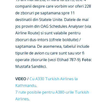
companii despre care vorbim vor oferi 228
Airshows
Accidents / Incidents
de zboruri pe saptamana spre 11
Business Jets
Dubai 2025
destinatii din Statele Unite. Datele de mai
jos provin din OAG Schedules Analyser (via
Paris 2025
Military
Airline Route) si sunt valabile pentru
Farnborough 2024
Trip Reports
zboruri dus-intors (cifrele bolduite) /
saptamana. De asemenea, tabelul include
Paris 2023
Marketplace
tipurile de avion cu care sunt sau vor fi
Farnborough 2022
Jobs
operate zborurile (vezi Etihad 787-9).
Foto:
Dubai 2019
Mustafa Sandikci.
Contact
Paris 2019
VIDEO
/
Cu A330 Turkish Airlines la
Kathmandu
.
7 rute posibile pentru A380-urile Turkish
Airlines
.