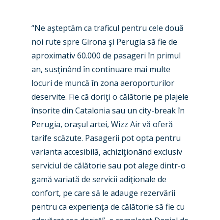
“Ne aşteptăm ca traficul pentru cele două
New Routes
noi rute spre Girona şi Perugia să fie de
Industry
aproximativ 60.000 de pasageri în primul
an, susţinând în continuare mai multe
Airshows
Accidents / Incidents
locuri de muncă în zona aeroporturilor
Business Jets
Dubai 2025
deservite. Fie că doriţi o călătorie pe plajele
însorite din Catalonia sau un city-break în
Paris 2025
Military
Perugia, oraşul artei, Wizz Air vă oferă
Farnborough 2024
Trip Reports
tarife scăzute. Pasagerii pot opta pentru
varianta accesibilă, achiziţionând exclusiv
Paris 2023
Marketplace
serviciul de călătorie sau pot alege dintr-o
Farnborough 2022
Jobs
gamă variată de servicii adiţionale de
Dubai 2019
confort, pe care să le adauge rezervării
Contact
pentru ca experienţa de călătorie să fie cu
Paris 2019