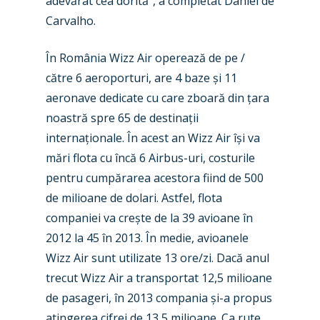
adevărat cea dorită”, a completat Daniel de
Carvalho.
În România Wizz Air operează de pe /
către 6 aeroporturi, are 4 baze și 11
aeronave dedicate cu care zboară din țara
noastră spre 65 de destinații
internaționale. În acest an Wizz Air își va
mări flota cu încă 6 Airbus-uri, costurile
pentru cumpărarea acestora fiind de 500
de milioane de dolari. Astfel, flota
companiei va crește de la 39 avioane în
2012 la 45 în 2013. În medie, avioanele
Wizz Air sunt utilizate 13 ore/zi. Dacă anul
trecut Wizz Air a transportat 12,5 milioane
de pasageri, în 2013 compania și-a propus
atingerea cifrei de 13,5 milioane. Ca rute,