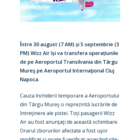
Între 30 august (7 AM) și 5 septembrie (3
PM) Wizz Air își va transfera operațiunile
de pe Aeroportul Transilvania din Târgu
Mureş pe Aeroportul Internaţional Cluj
New Routes
Napoca.
Industry
Cauza închiderii temporare a Aeroportului
Airshows
Accidents / Incidents
din Târgu Mureş o reprezintă lucrările de
întreţinere ale pistei. Toţi pasagerii Wizz
Business Jets
Dubai 2025
Air au fost anunţaţi de această schimbare.
Paris 2025
Military
Orarul zborurilor afectate a fost uşor
modificat şi poate fi verificat accesând site-