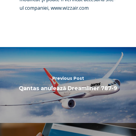
Farnborough 2024
Trip Reports
ul companiei, www.wizzair.com
Paris 2023
Marketplace
Farnborough 2022
Jobs
Dubai 2019
Contact
Paris 2019
Previous Post
Qantas anulează Dreamliner 787-9