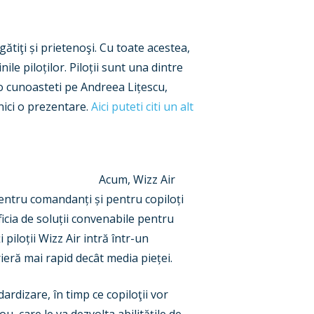
tiţi și prietenoşi. Cu toate acestea,
ile piloților. Piloții sunt una dintre
a o cunoasteti pe Andreea Lițescu,
nici o prezentare.
Aici puteti citi un alt
Acum, Wizz Air
 pentru comandanți și pentru copiloți
ficia de soluții convenabile pentru
 piloții Wizz Air intră într-un
ieră mai rapid decât media pieței.
ardizare, în timp ce copiloţii vor