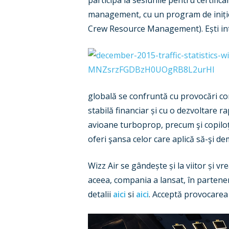
participa la sesiunile pentru certific
management, cu un program de inițier
Crew Resource Management). Ești inte
globală se confruntă cu provocări con
stabilă financiar și cu o dezvoltare 
avioane turboprop, precum şi copiloţ
oferi şansa celor care aplică să-şi d
Wizz Air se gândește și la viitor și vr
aceea, compania a lansat, în parteneri
detalii
aici
si
aici
. Acceptă provocarea 