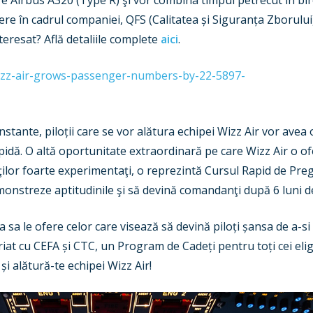
are Airbus A320 (Type R) şi vor combina timpul petrecut în biro
e în cadrul companiei, QFS (Calitatea și Siguranța Zborului
resat? Află detaliile complete
aici
.
stante, piloții care se vor alătura echipei Wizz Air vor avea
rapidă. O altă oportunitate extraordinară pe care Wizz Air o 
ilor foarte experimentaţi, o reprezintă Cursul Rapid de Preg
emonstreze aptitudinile şi să devină comandanţi după 6 luni de
ea sa le ofere celor care visează să devină piloți șansa de a-si
at cu CEFA și CTC, un Program de Cadeți pentru toți cei eligib
și alătură-te echipei Wizz Air!