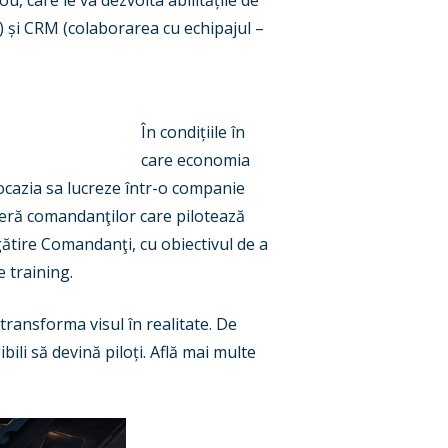
u, care le va dezvolta abilitățile de
) și CRM (colaborarea cu echipajul –
În condițiile în
care economia
 ocazia sa lucreze într-o companie
oferă comandanţilor care pilotează
ătire Comandanţi, cu obiectivul de a
 training.
 transforma visul în realitate. De
ili să devină piloți. Află mai multe