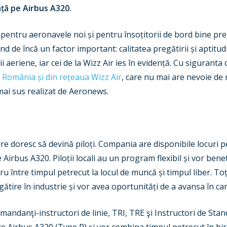
nță pe Airbus A320.
ntru aeronavele noi și pentru însoțitorii de bord bine pregă
 de încă un factor important: calitatea pregătirii și aptitudin
 aeriene, iar cei de la Wizz Air ies în evidență. Cu sigurant
România și din rețeaua Wizz Air
, care nu mai are nevoie de 
 mai sus realizat de Aeronews.
care doresc să devină piloți. Compania are disponibile locuri
irbus A320. Piloții locali au un program flexibil și vor bene
ru între timpul petrecut la locul de muncă și timpul liber. Toți
ire în industrie și vor avea oportunități de a avansa în car
andanţi-instructori de linie, TRI, TRE şi Instructori de Stand