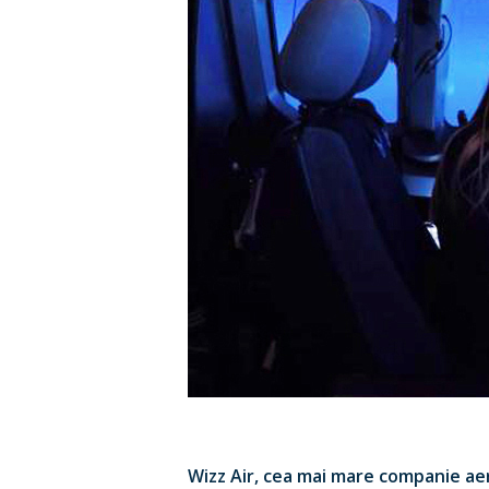
Hit enter to search or ESC to close
Wizz Air, cea mai mare companie aer