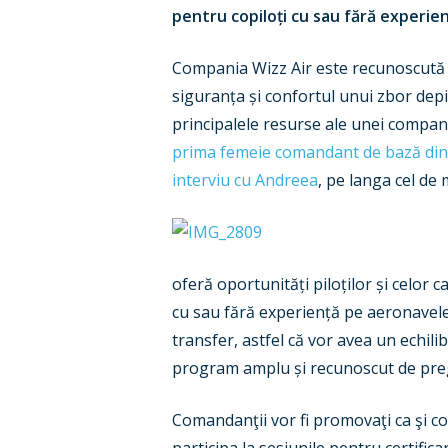
pentru copiloți cu sau fără experie
Compania Wizz Air este recunoscută pe
siguranța și confortul unui zbor depind
principalele resurse ale unei companii
prima femeie comandant de bază din 
interviu cu Andreea
, pe langa cel de
oferă oportunități piloților și celor 
cu sau fără experiență pe aeronavele A
transfer, astfel că vor avea un echilib
program amplu și recunoscut de pregăt
Comandanţii vor fi promovaţi ca şi com