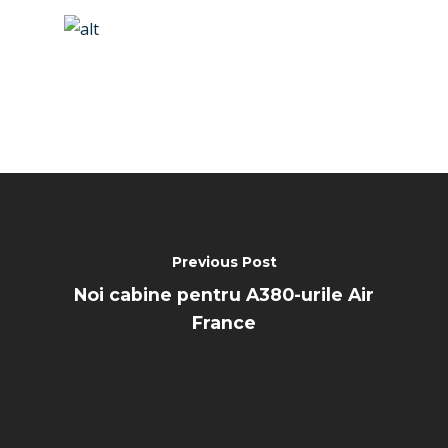
Farnborough 2024
Trip Reports
Paris 2023
Marketplace
Farnborough 2022
Jobs
Dubai 2019
Contact
Paris 2019
Previous Post
Noi cabine pentru A380-urile Air
France