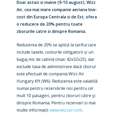
Doar astazi si maine (9-10 august), Wizz
Air, cea mai mare companie aeriana low-
cost din Europa Centrala si de Est, ofera
o reducere de 20% pentru toate
zborurile catre si dinspre Romania.
Reducerea de 20% se aplică la tariful care
include taxele, costurile obligatorii și un
bagaj mic de cabină (max: 42x32x25), dar
New Routes
exclude taxa de administrare dacă zborul
este efectuat de compania Wizz Air
Industry
Hungary Kft (W6). Reducerea este valabilă
Airshows
Accidents / Incidents
numai pentru rezervările noi pentru cel
mult 10 pasageri, pentru zboruri către şi
Business Jets
Dubai 2025
dinspre Romania. Pentru rezervari si mai
Paris 2025
Military
multe informații:
www.wizzair.com
.