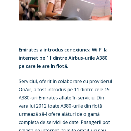
Emirates a introdus conexiunea Wi-Fi la
internet pe 11 dintre Airbus-urile A380
pe care le are în flotă.
Serviciul, oferit în colaborare cu providerul
OnAir, a fost introdus pe 11 dintre cele 19
A380-uri Emirates aflate în serviciu. Din
vara lui 2012 toate A380-urile din flotă
urmează să-l ofere alături de o gamă
New Routes
completă de servicii de date. Pasagerii pot
Industry
naviga pe internet, trimite email-uri sau