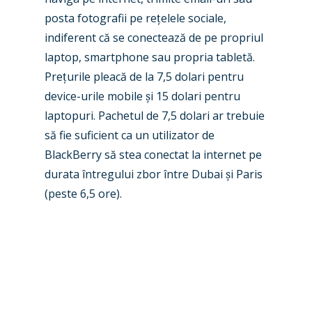
posta fotografii pe re
ț
elele sociale,
Airshows
Accidents / Incidents
indiferent că se conectează de pe propriul
Business Jets
Dubai 2025
laptop, smartphone sau propria tabletă.
Pre
ț
urile pleacă de la 7,5 dolari pentru
Paris 2025
Military
device-urile mobile
ș
i 15 dolari pentru
Farnborough 2024
Trip Reports
laptopuri. Pachetul de 7,5 dolari ar trebuie
să fie suficient ca un utilizator de
Paris 2023
Marketplace
BlackBerry să stea conectat la internet pe
Farnborough 2022
Jobs
durata întregului zbor între Dubai
ș
i Paris
Dubai 2019
(peste 6,5 ore).
Contact
Paris 2019