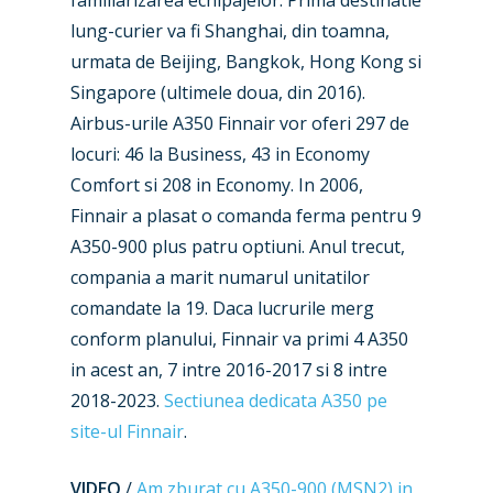
familiarizarea echipajelor. Prima destinatie
lung-curier va fi Shanghai, din toamna,
urmata de Beijing, Bangkok, Hong Kong si
Singapore (ultimele doua, din 2016).
Airbus-urile A350 Finnair vor oferi 297 de
locuri: 46 la Business, 43 in Economy
Comfort si 208 in Economy. In 2006,
Finnair a plasat o comanda ferma pentru 9
A350-900 plus patru optiuni. Anul trecut,
compania a marit numarul unitatilor
comandate la 19. Daca lucrurile merg
conform planului, Finnair va primi 4 A350
New Routes
in acest an, 7 intre 2016-2017 si 8 intre
2018-2023.
Sectiunea dedicata A350 pe
Industry
site-ul Finnair
.
Airshows
Accidents / Incidents
VIDEO
/
Am zburat cu A350-900 (MSN2) in