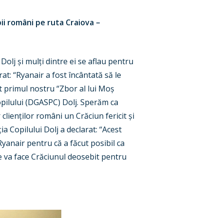
i români pe ruta Craiova –
Dolj și mulți dintre ei se aflau pentru
t: “Ryanair a fost încântată să le
t primul nostru “Zbor al lui Moș
opilului (DGASPC) Dolj. Sperăm ca
lienților români un Crăciun fericit și
ia Copilului Dolj a declarat: “Acest
yanair pentru că a făcut posibil ca
 le va face Crăciunul deosebit pentru