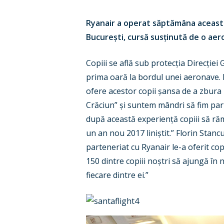
Ryanair a operat săptămâna aceasta
București, cursă susținută de o ae
Copiii se află sub protecția Direcției
prima oară la bordul unei aeronave. 
ofere acestor copii șansa de a zbura 
Crăciun” și suntem mândri să fim part
după această experiență copiii să răm
un an nou 2017 liniștit.” Florin Stancu
parteneriat cu Ryanair le-a oferit co
150 dintre copiii noștri să ajungă în 
fiecare dintre ei.”