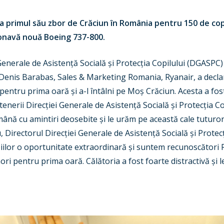
 primul său zbor de Crăciun în România pentru 150 de copi
ronavă nouă Boeing 737-800.
 Generale de Asistență Socială și Protecția Copilului (DGASPC) 
Denis Barabas, Sales & Marketing Romania, Ryanair, a declara
pentru prima oară și a-l întâlni pe Moș Crăciun. Acesta a fos
enerii Direcției Generale de Asistență Socială și Protecția C
ână cu amintiri deosebite și le urăm pe această cale tuturor c
, Directorul Direcției Generale de Asistență Socială și Protecț
piilor o oportunitate extraordinară și suntem recunoscători R
nori pentru prima oară. Călătoria a fost foarte distractivă și