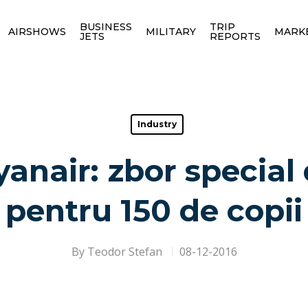
BUSINESS
TRIP
AIRSHOWS
MILITARY
MARK
JETS
REPORTS
Industry
anair: zbor special
pentru 150 de copii
By
Teodor Stefan
08-12-2016