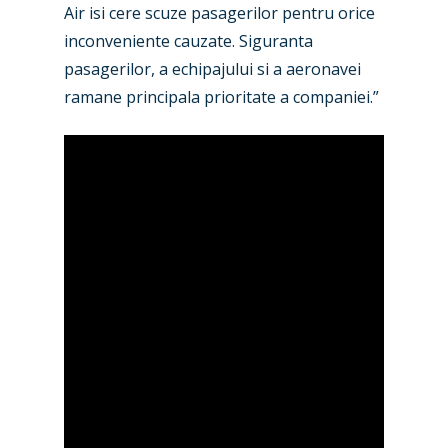
Air isi cere scuze pasagerilor pentru orice
Airshows
Accidents / Incidents
inconveniente cauzate. Siguranta
Business Jets
Dubai 2025
pasagerilor, a echipajului si a aeronavei
ramane principala prioritate a companiei.”
Paris 2025
Military
Farnborough 2024
Trip Reports
Paris 2023
Marketplace
Farnborough 2022
Jobs
Dubai 2019
Contact
Paris 2019