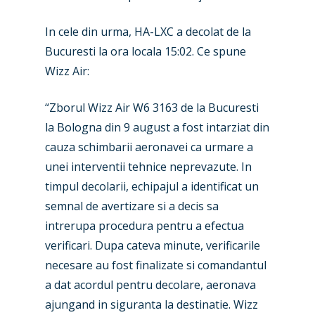
In cele din urma, HA-LXC a decolat de la
Bucuresti la ora locala 15:02. Ce spune
Wizz Air:
“Zborul Wizz Air W6 3163 de la Bucuresti
la Bologna din 9 august a fost intarziat din
cauza schimbarii aeronavei ca urmare a
unei interventii tehnice neprevazute. In
timpul decolarii, echipajul a identificat un
semnal de avertizare si a decis sa
intrerupa procedura pentru a efectua
verificari. Dupa cateva minute, verificarile
necesare au fost finalizate si comandantul
New Routes
a dat acordul pentru decolare, aeronava
Industry
ajungand in siguranta la destinatie. Wizz