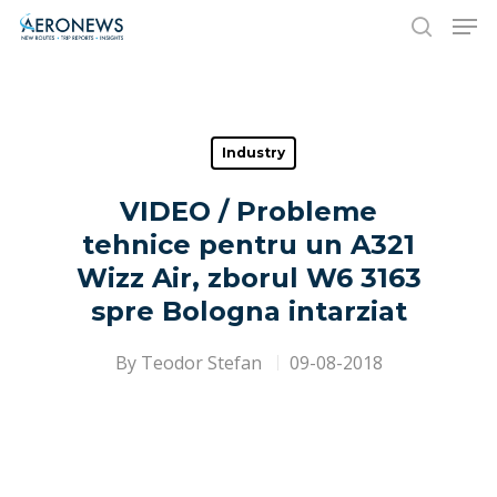
Hit enter to search or ESC to close
Industry
VIDEO / Probleme
tehnice pentru un A321
Wizz Air, zborul W6 3163
spre Bologna intarziat
By
Teodor Stefan
09-08-2018