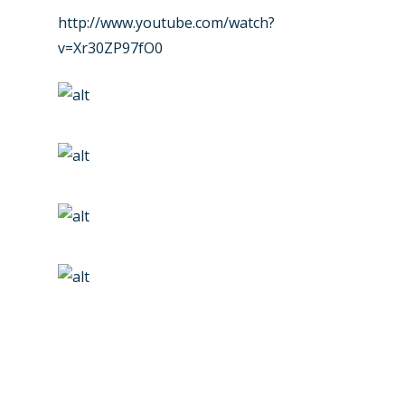
Farnborough 2022
Jobs
http://www.youtube.com/watch?
Dubai 2019
v=Xr30ZP97fO0
Contact
Paris 2019