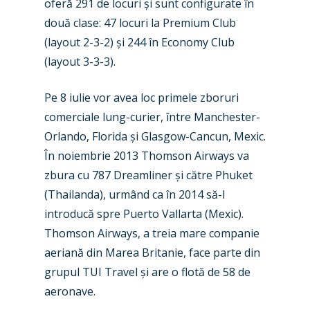
oferă 291 de locuri și sunt configurate în
două clase: 47 locuri la Premium Club
(layout 2-3-2) și 244 în Economy Club
(layout 3-3-3).
Pe 8 iulie vor avea loc primele zboruri
New Routes
comerciale lung-curier, între Manchester-
Orlando, Florida și Glasgow-Cancun, Mexic.
Industry
În noiembrie 2013 Thomson Airways va
Airshows
Accidents / Incidents
zbura cu 787 Dreamliner și către Phuket
(Thailanda), urmând ca în 2014 să-l
Business Jets
Dubai 2025
introducă spre Puerto Vallarta (Mexic).
Paris 2025
Military
Thomson Airways, a treia mare companie
aeriană din Marea Britanie, face parte din
Farnborough 2024
Trip Reports
grupul TUI Travel și are o flotă de 58 de
Paris 2023
aeronave.
Marketplace