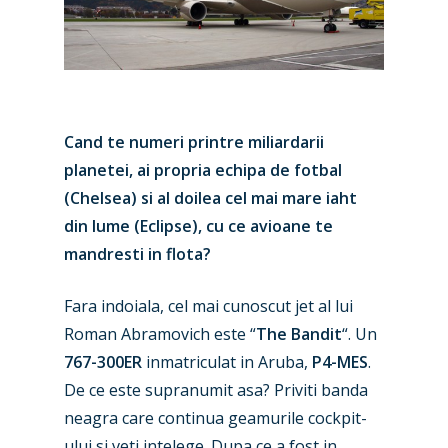
Cand te numeri printre miliardarii
planetei, ai propria echipa de fotbal
(Chelsea) si al doilea cel mai mare iaht
din lume (Eclipse), cu ce avioane te
mandresti in flota?
Fara indoiala, cel mai cunoscut jet al lui
Roman Abramovich este “
The Bandit
“. Un
767-300ER
inmatriculat in Aruba,
P4-MES
.
De ce este supranumit asa? Priviti banda
neagra care continua geamurile cockpit-
ului si veti intelege. Dupa ce a fost in