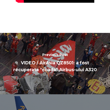
Previous Post
VIDEO / AirAsia QZ8501: a fost
recuperata "coada" Airbus-ului A320