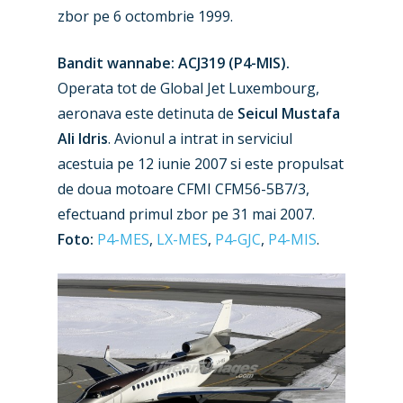
zbor pe 6 octombrie 1999.
Bandit wannabe: ACJ319 (P4-MIS).
Operata tot de Global Jet Luxembourg,
aeronava este detinuta de
Seicul Mustafa
Ali Idris
. Avionul a intrat in serviciul
acestuia pe 12 iunie 2007 si este propulsat
de doua motoare CFMI CFM56-5B7/3,
efectuand primul zbor pe 31 mai 2007.
Foto:
P4-MES
,
LX-MES
,
P4-GJC
,
P4-MIS
.