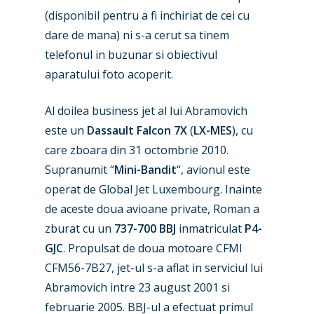
(disponibil pentru a fi inchiriat de cei cu
dare de mana) ni s-a cerut sa tinem
telefonul in buzunar si obiectivul
aparatului foto acoperit.
Al doilea business jet al lui Abramovich
este un
Dassault Falcon 7X
(
LX-MES
), cu
care zboara din 31 octombrie 2010.
Supranumit “
Mini-Bandit
“, avionul este
operat de Global Jet Luxembourg. Inainte
de aceste doua avioane private, Roman a
zburat cu un
737-700 BBJ
inmatriculat
P4-
GJC
. Propulsat de doua motoare CFMI
CFM56-7B27, jet-ul s-a aflat in serviciul lui
Abramovich intre 23 august 2001 si
februarie 2005. BBJ-ul a efectuat primul