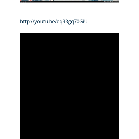
http://youtu.be/dq33gq70GiU