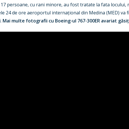
17 persoane, cu rani minore, au fost tratate la fata locului, r
le 24 de ore aeroportul internațional din Medina (MED) va f
i.
Mai multe fotografii cu Boeing-ul 767-300ER avariat găsi