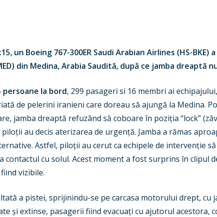
04:15, un Boeing 767-300ER Saudi Arabian Airlines (HS-BKE)
D) din Medina, Arabia Saudită, după ce jamba dreaptă nu s
 persoane la bord
, 299 pasageri si 16 membri ai echipajulu
iată de pelerini iranieni care doreau să ajungă la Medina. Potri
are, jamba dreaptă refuzând să coboare în poziția “lock” (z
piloții au decis aterizarea de urgență. Jamba a rămas aproap
ernative. Astfel, piloții au cerut ca echipele de intervenție să
contactul cu solul. Acest moment a fost surprins în clipul d
iind vizibile.
tată a pistei, sprijinindu-se pe carcasa motorului drept, cu 
 și extinse, pasagerii fiind evacuați cu ajutorul acestora, 