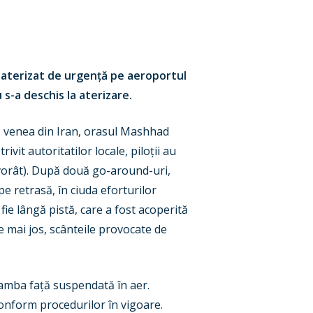
 a aterizat de urgență pe aeroportul
-a deschis la aterizare.
i, venea din Iran, orasul Mashhad
vit autoritatilor locale, piloții au
ăvorât). După două go-around-uri,
e retrasă, în ciuda eforturilor
 fie lângă pistă, care a fost acoperită
e mai jos, scânteile provocate de
jamba față suspendată în aer.
conform procedurilor în vigoare.