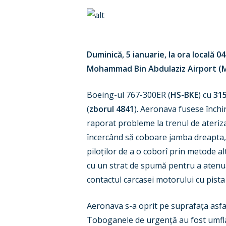
Duminică, 5 ianuarie, la ora locală 
Mohammad Bin Abdulaziz Airport (ME
Boeing-ul 767-300ER (
HS-BKE
) cu
315
(
zborul 4841
). Aeronava fusese închir
raporat probleme la trenul de ateriz
Hit enter to search or ESC to close
încercând să coboare jamba dreapta, 
piloților de a o coborî prin metode alt
cu un strat de spumă pentru a atenua 
contactul carcasei motorului cu pista f
Aeronava s-a oprit pe suprafața asfal
Toboganele de urgență au fost umflate