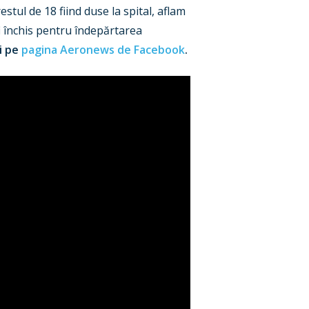
estul de 18 fiind duse la spital, aflam
i închis pentru îndepărtarea
ți pe
pagina Aeronews de Facebook
.