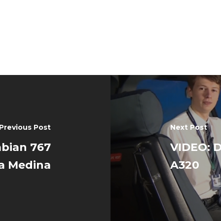
Previous Post
Next Post
abian 767
VIDEO: D
la Medina
A320