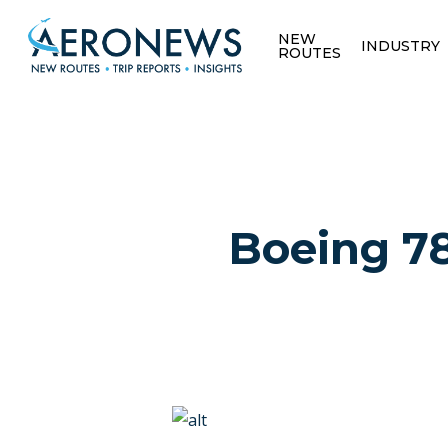
NEW
INDUSTRY
ROUTES
Boeing 78
Hit enter to search or ESC to close