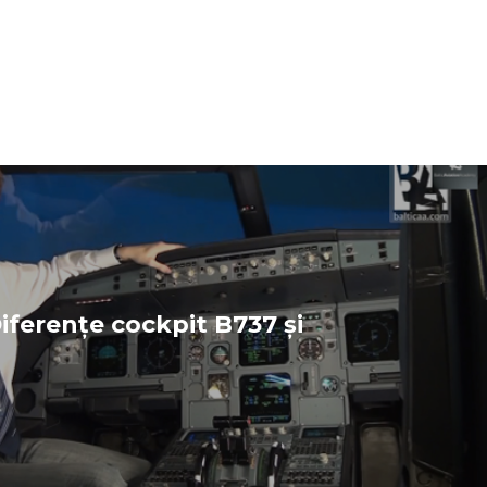
iferențe cockpit B737 și