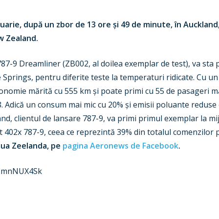
uarie, după un zbor de 13 ore și 49 de minute, în Auckland
w Zealand.
787-9 Dreamliner (ZB002, al doilea exemplar de test), va sta
e Springs, pentru diferite teste la temperaturi ridicate. Cu un
onomie mărită cu 555 km și poate primi cu 55 de pasageri ma
 Adică un consum mai mic cu 20% și emisii poluante reduse c
nd, clientul de lansare 787-9, va primi primul exemplar la mi
t 402x 787-9, ceea ce reprezintă 39% din totalul comenzilor
Noua Zeelanda, pe
pagina Aeronews de Facebook
.
_EmnNUX4Sk