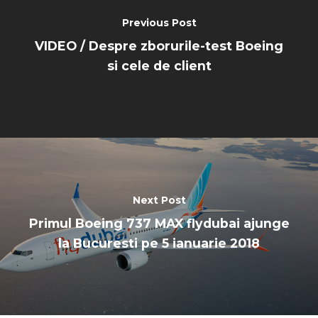
Previous Post
VIDEO / Despre zborurile-test Boeing
si cele de client
Next Post
Primul Boeing 737 MAX flydubai ajunge
la Bucuresti pe 5 ianuarie 2018