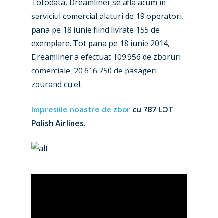
Totodata, Dreamliner se afla acum in
serviciul comercial alaturi de 19 operatori,
pana pe 18 iunie fiind livrate 155 de
exemplare. Tot pana pe 18 iunie 2014,
Dreamliner a efectuat 109.956 de zboruri
comerciale, 20.616.750 de pasageri
zburand cu el.
Impresiile noastre de zbor
cu 787 LOT
Polish Airlines.
New Routes
Industry
Airshows
Accidents / Incidents
Business Jets
Dubai 2025
Paris 2025
Military