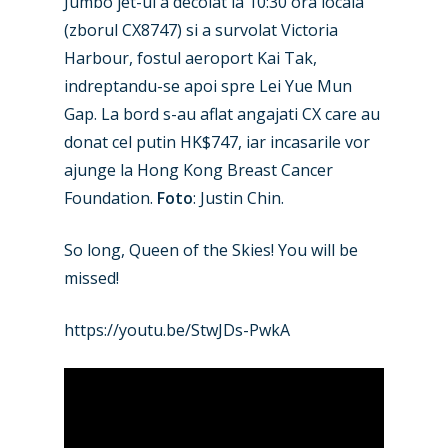
Jumbo jet-ul a decolat la 10:30 ora locala
(zborul CX8747) si a survolat Victoria
Harbour, fostul aeroport Kai Tak,
indreptandu-se apoi spre Lei Yue Mun
Gap. La bord s-au aflat angajati CX care au
donat cel putin HK$747, iar incasarile vor
ajunge la Hong Kong Breast Cancer
Foundation.
Foto
: Justin Chin.
So long, Queen of the Skies! You will be
missed!
https://youtu.be/StwJDs-PwkA