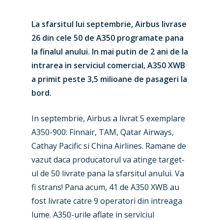
La sfarsitul lui septembrie, Airbus livrase
26 din cele 50 de A350 programate pana
la finalul anului. In mai putin de 2 ani de la
intrarea in serviciul comercial, A350 XWB
a primit peste 3,5 milioane de pasageri la
bord.
In septembrie, Airbus a livrat 5 exemplare
A350-900: Finnair, TAM, Qatar Airways,
Cathay Pacific si China Airlines. Ramane de
New Routes
vazut daca producatorul va atinge target-
ul de 50 livrate pana la sfarsitul anului. Va
Industry
fi strans! Pana acum, 41 de A350 XWB au
Airshows
Accidents / Incidents
fost livrate catre 9 operatori din intreaga
lume. A350-urile aflate in serviciul