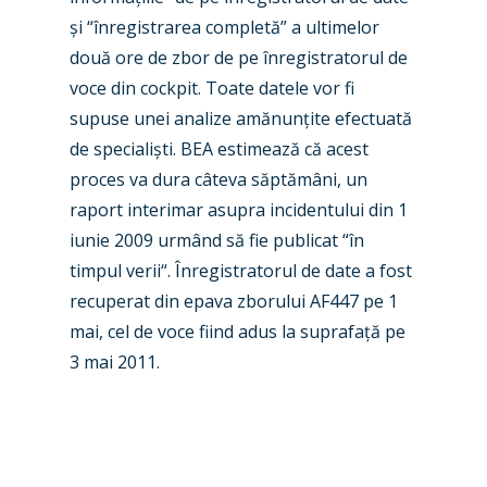
Industry
ș
i
“înregistrarea completă” a ultimelor
două ore de zbor de pe
înregistratorul de
Airshows
Accidents / Incidents
voce din cockpit. Toate datele vor fi
Business Jets
Dubai 2025
supuse unei analize amănun
ț
ite efectuată
de speciali
ș
ti. BEA estimează că acest
Paris 2025
Military
proces va dura câteva săptămâni, un
Farnborough 2024
Trip Reports
raport interimar asupra incidentului din 1
iunie 2009 urmând să fie publicat “în
Paris 2023
Marketplace
ti
mpul verii
“
. Înregistratorul de date a fost
Farnborough 2022
Jobs
recuperat din epava zborului AF447 pe 1
Dubai 2019
mai, cel de voce fiind adus la suprafa
ț
ă pe
Contact
3 mai 2011.
Paris 2019