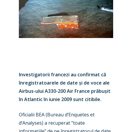
Investigatorii francezi au confirmat c
ă
înregistratoarele de date
ș
i de voce
ale
Airbus-ului A330-200 Air France prăbu
ș
it
în Atlantic în iunie 2009
sunt citibile.
Oficialii BEA (Bureau d’Enquetes et
d’Analyses) a recuperat “toate
New Routes
informa
ț
iile” de pe înregistratorul de date