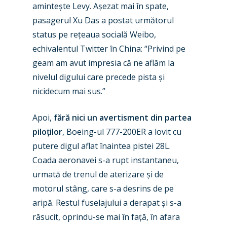
amintește Levy. Așezat mai în spate,
Paris 2023
Marketplace
pasagerul Xu Das a postat următorul
Farnborough 2022
status pe rețeaua socială Weibo,
Jobs
echivalentul Twitter în China: “Privind pe
Dubai 2019
Contact
geam am avut impresia că ne aflăm la
Paris 2019
nivelul digului care precede pista și
nicidecum mai sus.”
Apoi,
fără nici un avertisment din partea
piloților
, Boeing-ul 777-200ER a lovit cu
putere digul aflat înaintea pistei 28L.
Coada aeronavei s-a rupt instantaneu,
urmată de trenul de aterizare și de
motorul stâng, care s-a desrins de pe
aripă. Restul fuselajului a derapat și s-a
răsucit, oprindu-se mai în față, în afara