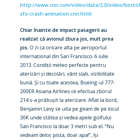
http://www.cnn.com/video/data/2.0/video/bestof
sfo-crash-animation.cnn.html
Chiar înainte de impact pasagerii au
realizat că avionul zbura jos, mult prea
jos.
O zi ca oricare alta pe aeroportul
internațional din San Francisco. 6 iulie
2013. Condiții meteo perfecte pentru
New Routes
aterizări și decolări, vânt slab, vizibilitate
Industry
bună. Și cu toate acestea, Boeing-ul 777-
200ER Asiana Airlines ce efectua zborul
Airshows
Accidents / Incidents
214 s-a prăbușit la aterizare. Aflat la bord,
Benjamin Levy se uita pe geam de pe locul
Business Jets
Dubai 2025
30K unde stătea și vedea apele golfului
Paris 2025
Military
San Francisco la doar 3 metri sub el. “Nu
Farnborough 2024
vedeam deloc pista, doar apa!”, își
Trip Reports