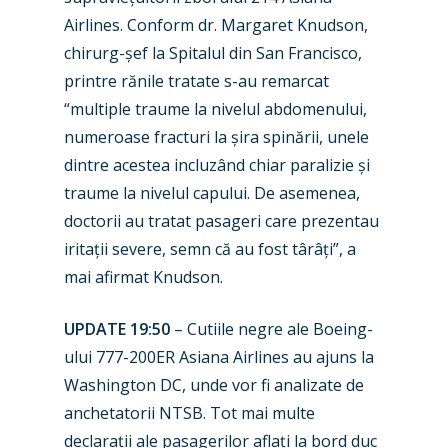
Airlines. Conform dr. Margaret Knudson,
chirurg-șef la Spitalul din San Francisco,
printre rănile tratate s-au remarcat
“multiple traume la nivelul abdomenului,
numeroase fracturi la șira spinării, unele
dintre acestea incluzând chiar paralizie și
traume la nivelul capului. De asemenea,
doctorii au tratat pasageri care prezentau
iritații severe, semn că au fost târâți”, a
mai afirmat Knudson.
UPDATE 19:50
– Cutiile negre ale Boeing-
ului 777-200ER Asiana Airlines au ajuns la
Washington DC, unde vor fi analizate de
anchetatorii NTSB. Tot mai multe
declarații ale pasagerilor aflați la bord duc