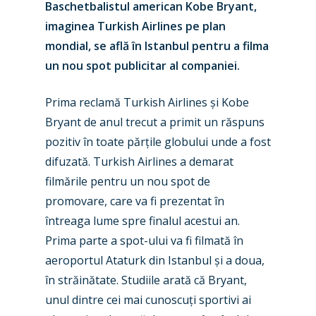
Baschetbalistul american Kobe Bryant,
imaginea Turkish Airlines pe plan
mondial, se află în Istanbul pentru a filma
un nou spot publicitar al companiei.
Prima reclamă Turkish Airlines și Kobe
Bryant de anul trecut a primit un răspuns
pozitiv în toate părțile globului unde a fost
difuzată. Turkish Airlines a demarat
filmările pentru un nou spot de
promovare, care va fi prezentat în
întreaga lume spre finalul acestui an.
New Routes
Prima parte a spot-ului va fi filmată în
Industry
aeroportul Ataturk din Istanbul și a doua,
în străinătate. Studiile arată că Bryant,
Airshows
Accidents / Incidents
unul dintre cei mai cunoscuți sportivi ai