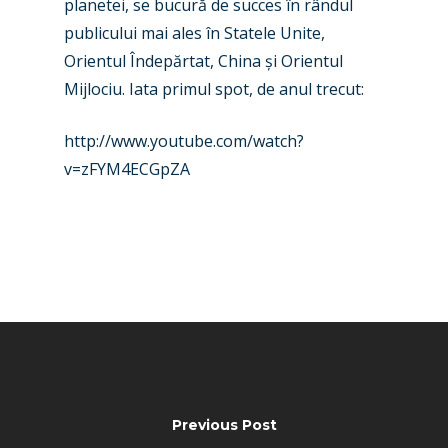
planetei, se bucură de succes în rândul
Business Jets
Dubai 2025
publicului mai ales în Statele Unite,
Paris 2025
Military
Orientul Îndepărtat, China și Orientul
Farnborough 2024
Mijlociu. Iata primul spot, de anul trecut:
Trip Reports
Paris 2023
Marketplace
http://www.youtube.com/watch?
Farnborough 2022
v=zFYM4ECGpZA
Jobs
Dubai 2019
Contact
Paris 2019
Previous Post