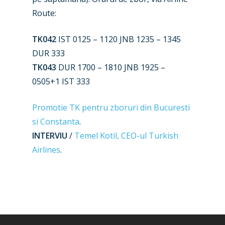
Airshows
Accidents / Incidents
Route:
Business Jets
Dubai 2025
TK042
IST 0125 – 1120 JNB 1235 – 1345
Paris 2025
Military
DUR 333
TK043
DUR 1700 – 1810 JNB 1925 –
Farnborough 2024
Trip Reports
0505+1 IST 333
Paris 2023
Marketplace
Promotie TK pentru zboruri din Bucuresti
Farnborough 2022
Jobs
si Constanta
.
Dubai 2019
INTERVIU
/
Temel Kotil, CEO-ul Turkish
Contact
Airlines
.
Paris 2019