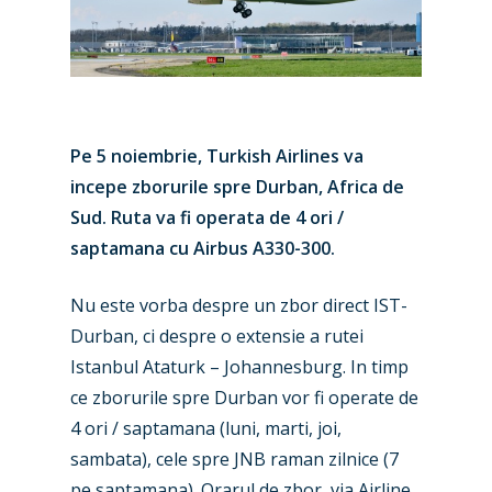
Pe 5 noiembrie, Turkish Airlines va
incepe zborurile spre Durban, Africa de
Sud. Ruta va fi operata de 4 ori /
saptamana cu Airbus A330-300.
Nu este vorba despre un zbor direct IST-
Durban, ci despre o extensie a rutei
Istanbul Ataturk – Johannesburg. In timp
ce zborurile spre Durban vor fi operate de
New Routes
4 ori / saptamana (luni, marti, joi,
sambata), cele spre JNB raman zilnice (7
Industry
pe saptamana). Orarul de zbor, via Airline