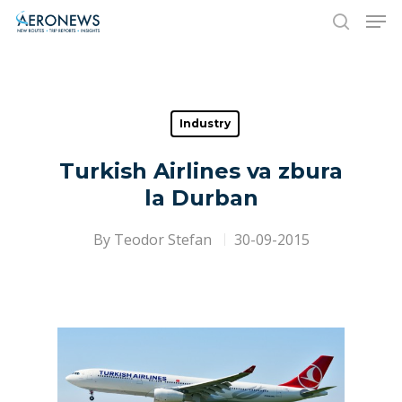
Hit enter to search or ESC to close
Industry
Turkish Airlines va zbura
la Durban
By
Teodor Stefan
30-09-2015